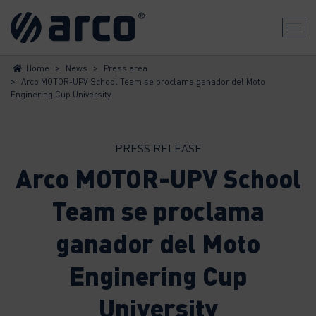
>
>
Home
News
Press area
>
Arco MOTOR-UPV School Team se proclama ganador del Moto
Enginering Cup University
PRESS RELEASE
Arco MOTOR-UPV School
Team se proclama
ganador del Moto
Enginering Cup
University