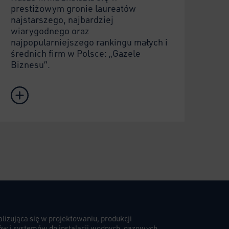
prestiżowym gronie laureatów
najstarszego, najbardziej
wiarygodnego oraz
najpopularniejszego rankingu małych i
średnich firm w Polsce: „Gazele
Biznesu”.
lizująca się w projektowaniu, produkcji
iów i systemów do instalacji wodnych, gazowych