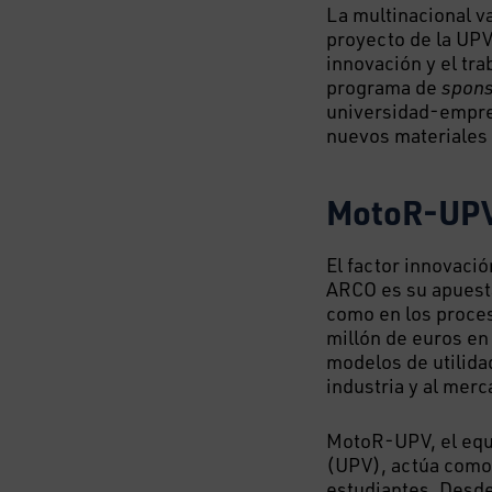
La multinacional v
proyecto de la UPV
innovación y el tr
programa de
spons
universidad-empres
nuevos materiales
MotoR-UPV
El factor innovació
ARCO es su
apuesta
como en los proces
millón de euros en
modelos de utilida
industria y al mer
MotoR-UPV, el equi
(UPV), actúa como 
estudiantes. Desde