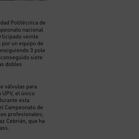
idad Politécnica de
ampeonato nacional
rticipado veinte
o por un equipo de
consiguiendo 3 pole
 conseguido siete
as dobles
e válvulas para
a UPV, el único
Durante esta
 el Campeonato de
os profesionales;
az Cebrián, que ha
ass.