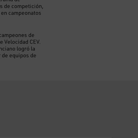
s de competición,
as en campeonatos
n campeones de
e Velocidad CEV.
nciano logró la
r de equipos de