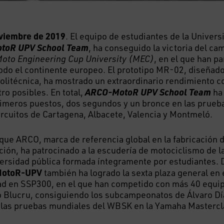
oviembre de 2019
. El equipo de estudiantes de la Univers
toR UPV School Team
, ha conseguido la victoria del c
oto Engineering Cup University (MEC)
, en el que han pa
odo el continente europeo. El prototipo MR-02, diseñad
Politécnica, ha mostrado un extraordinario rendimiento 
ARCO-MotoR UPV School Team
tro posibles. En total,
ha
imeros puestos, dos segundos y un bronce en las prueb
circuitos de Cartagena, Albacete, Valencia y Montmeló.
que ARCO, marca de referencia global en la fabricación d
ción, ha patrocinado a la escudería de motociclismo de l
ersidad pública formada íntegramente por estudiantes. 
MotoR-UPV
también ha logrado la sexta plaza general en
ad en SSP300, en el que han competido con más 40 equip
 Blucru, consiguiendo los subcampeonatos de Álvaro Dí
a las pruebas mundiales del WBSK en la Yamaha Mastercl