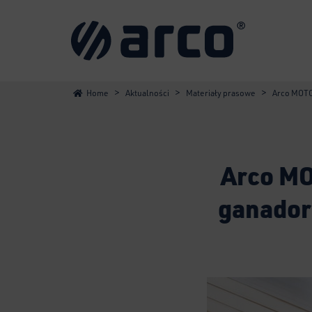
>
>
>
Home
Aktualności
Materiały prasowe
Arco MOTO
Arco MO
ganador