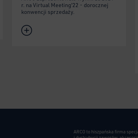
r. na Virtual Meeting'22 - dorocznej
konwencji sprzedaży.
ARCO to hiszpańska firma specja
i dystrybucji zaworów, akcesor