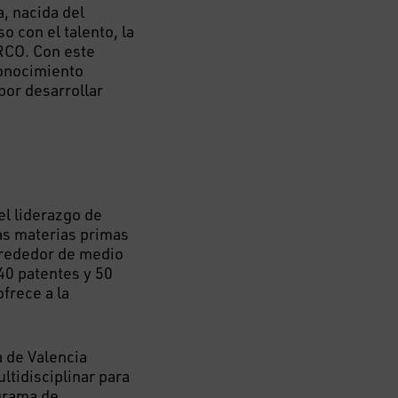
, nacida del
 con el talento, la
ARCO. Con este
conocimiento
por desarrollar
el liderazgo de
las materias primas
lrededor de medio
40 patentes y 50
frece a la
a de Valencia
tidisciplinar para
ograma de