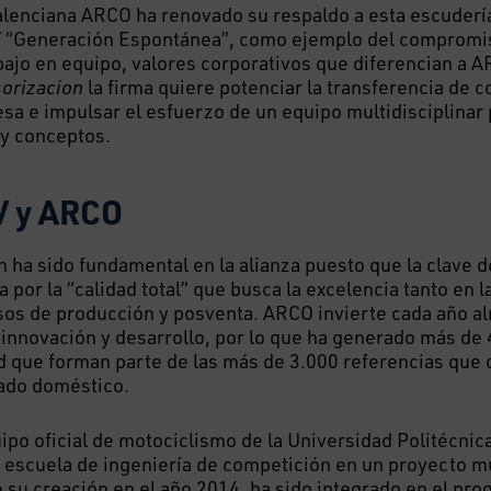
alenciana ARCO ha renovado su respaldo a esta escudería
 “Generación Espontánea”, como ejemplo del compromiso
abajo en equipo, valores corporativos que diferencian a 
orizacion
la firma quiere potenciar la transferencia de 
a e impulsar el esfuerzo de un equipo multidisciplinar 
 y conceptos.
 y ARCO
n ha sido fundamental en la alianza puesto que la clave d
 por la “calidad total”
que busca la excelencia tanto en 
os de producción y posventa. ARCO invierte cada año a
 innovación y desarrollo, por lo que ha generado más de 
d que forman parte de las más de 3.000 referencias que o
cado doméstico.
po oficial de motociclismo de la Universidad Politécnic
escuela de ingeniería de competición en un proyecto mul
 su creación en el año 2014, ha sido integrado en el pr