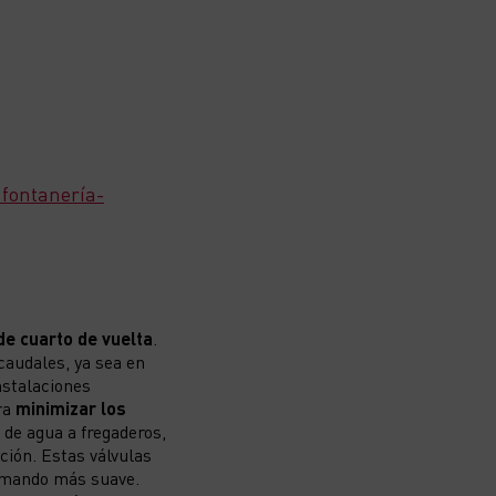
n fontanería-
de cuarto de vuelta
.
caudales, ya sea en
instalaciones
ra
minimizar los
 de agua a fregaderos,
ción. Estas válvulas
l mando más suave.