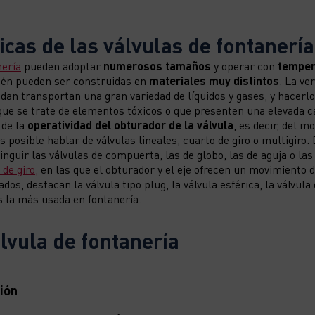
icas de las válvulas de fontanería
nería
pueden adoptar
numerosos tamaños
y operar con
temper
ién pueden ser construidas en
materiales muy distintos
. La ve
dan transportan una gran variedad de líquidos y gases, y hacerlo
que se trate de elementos tóxicos o que presenten una elevada c
 de la
operatividad del obturador de la válvula
, es decir, del m
 posible hablar de válvulas lineales, cuarto de giro o multigiro.
nguir las válvulas de compuerta, las de globo, las de aguja o las
de giro,
en las que el obturador y el eje ofrecen un movimiento d
rados, destacan la válvula tipo plug, la válvula esférica, la válvul
 es la más usada en fontanería.
lvula de fontanería
ión