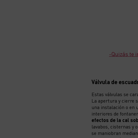
-Quizás te i
Válvula de escuad
Estas válvulas se ca
La apertura y cierre 
una instalación o en u
interiores de fontane
efectos de la cal sob
lavabos, cisternas y 
se maniobran mediant