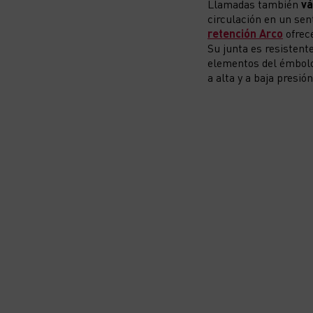
Llamadas también
vá
circulación en un sen
retención Arco
ofrece
Su junta es resistent
elementos del émbolo
a alta y a baja presión