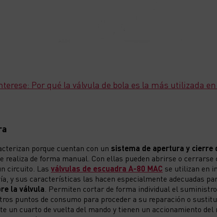
nterese: Por qué la válvula de bola es la más utilizada e
ra
racterizan porque cuentan con un
sistema de apertura y cierre 
se realiza de forma manual. Con ellas pueden abrirse o cerrarse 
n circuito. Las
válvulas de escuadra A-80 MAC
se utilizan en 
ría, y sus características las hacen especialmente adecuadas pa
re la válvula
. Permiten cortar de forma individual el suministro
otros puntos de consumo para proceder a su reparación o sustitu
e un cuarto de vuelta del mando y tienen un accionamiento de