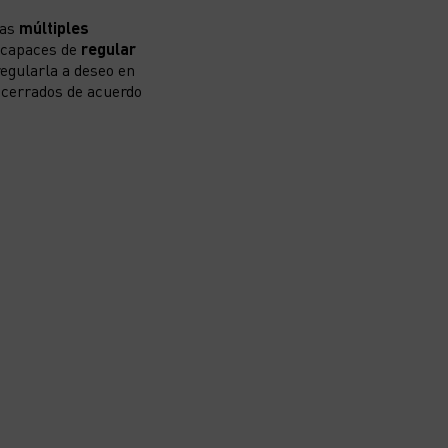
las
múltiples
n capaces de
regular
regularla a deseo en
o cerrados de acuerdo