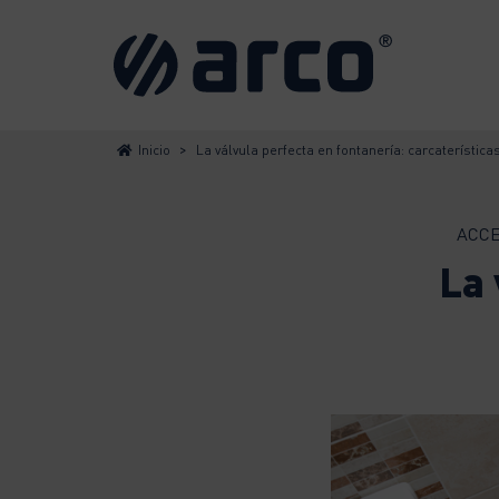
>
Inicio
La válvula perfecta en fontanería: carcaterística
ACCE
La 