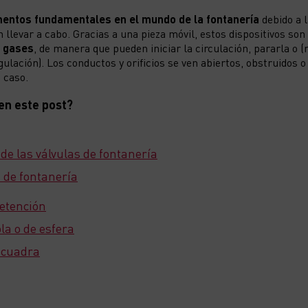
entos fundamentales en el mundo de la fontanería
debido a 
llevar a cabo. Gracias a una pieza móvil, estos dispositivos so
o gases
, de manera que pueden iniciar la circulación, pararla o (
gulación). Los conductos y orificios se ven abiertos, obstruidos 
a caso.
en este post?
 de las válvulas de fontanería
a de fontanería
retención
la o de esfera
scuadra