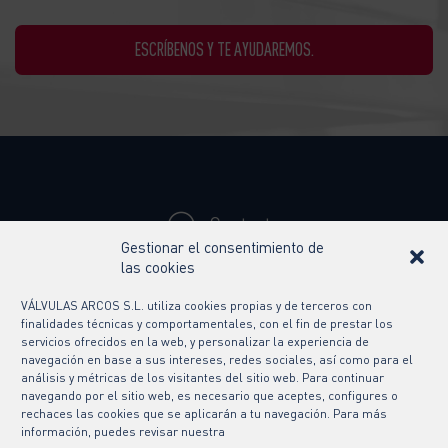
ESCRÍBENOS Y TE AYUDAREMOS.
Contacto
Gestionar el consentimiento de
Síguenos en
las cookies
VÁLVULAS ARCOS S.L. utiliza cookies propias y de terceros con
finalidades técnicas y comportamentales, con el fin de prestar los
servicios ofrecidos en la web, y personalizar la experiencia de
navegación en base a sus intereses, redes sociales, así como para el
análisis y métricas de los visitantes del sitio web. Para continuar
navegando por el sitio web, es necesario que aceptes, configures o
rechaces las cookies que se aplicarán a tu navegación. Para más
información, puedes revisar nuestra