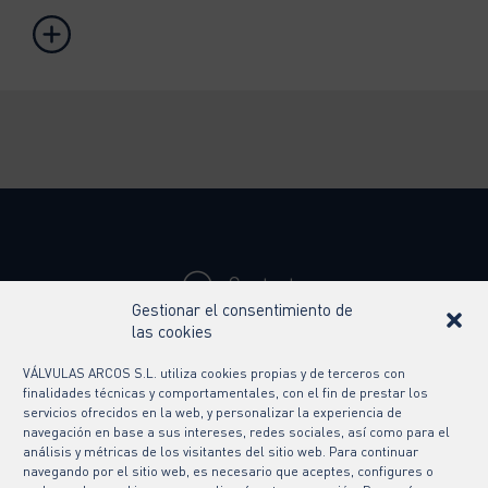
Contacto
Gestionar el consentimiento de
Síguenos en
las cookies
VÁLVULAS ARCOS S.L. utiliza cookies propias y de terceros con
finalidades técnicas y comportamentales, con el fin de prestar los
servicios ofrecidos en la web, y personalizar la experiencia de
navegación en base a sus intereses, redes sociales, así como para el
análisis y métricas de los visitantes del sitio web. Para continuar
navegando por el sitio web, es necesario que aceptes, configures o