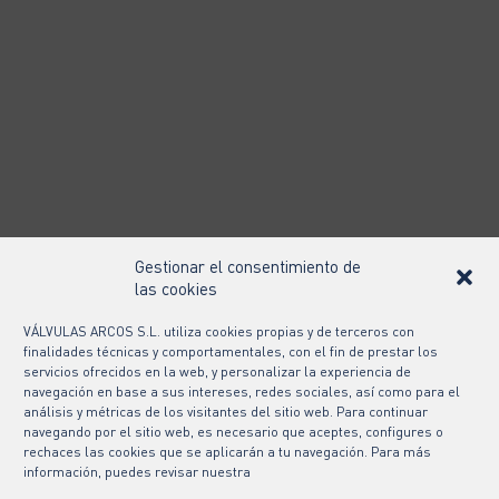
Gestionar el consentimiento de
las cookies
VÁLVULAS ARCOS S.L. utiliza cookies propias y de terceros con
finalidades técnicas y comportamentales, con el fin de prestar los
servicios ofrecidos en la web, y personalizar la experiencia de
navegación en base a sus intereses, redes sociales, así como para el
análisis y métricas de los visitantes del sitio web. Para continuar
navegando por el sitio web, es necesario que aceptes, configures o
rechaces las cookies que se aplicarán a tu navegación. Para más
información, puedes revisar nuestra