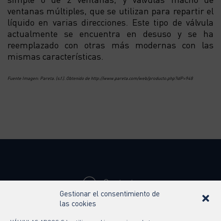
ventanas múltiples, que se utilizan para repartir el
líquido en varias direcciones. Este tipo de válvula
actualmente se encuentra en desuso y se ha
reemplazado con otras más modernas con las
mismas características.
Fuente Imagen: Pareta. (s.f.). Obtenido de http://www.pareta.com/web/producto.php?idP=948
Contacto
Gestionar el consentimiento de
Síguenos en
las cookies