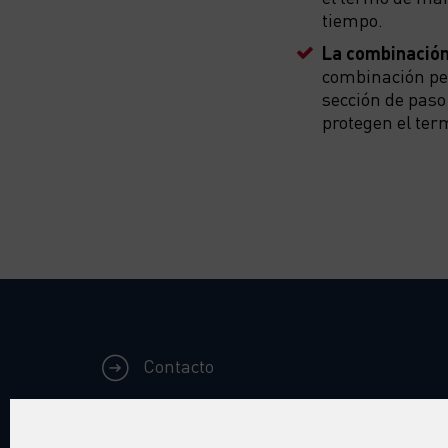
tiempo.
La combinación
combinación pe
sección de paso
protegen el ter
Contacto
Síguenos en