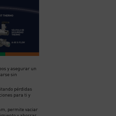
eos y asegurar un
rarse sin
vitando pérdidas
iones para ti y
mm, permite vaciar
nimiento y ahorrar