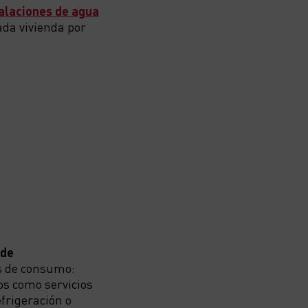
alaciones de agua
ada vivienda por
 de
os de consumo:
os como servicios
efrigeración o