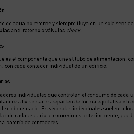
ión
ido de agua no retorne y siempre fluya en un solo sentid
las anti-retorno o válvulas
check
.
es
e es el componente que une al tubo de alimentación, co
n, con cada contador individual de un edificio.
arios
ntadores individuales que controlan el consumo de cada 
ontadores divisionarios reparten de forma equitativa el 
e cada usuario. En viviendas individuales suelen coloca
ular de cada usuario o, como vimos anteriormente, pued
na batería de contadores.