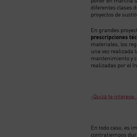
poner en marcha 
diferentes clases d
proyectos de susti
En grandes proyect
prescripciones té
materiales, los reg
una vez realizada l
mantenimiento y c
realizadas por el I
-Quizá te interese:
En todo caso, es im
contratiempos dura