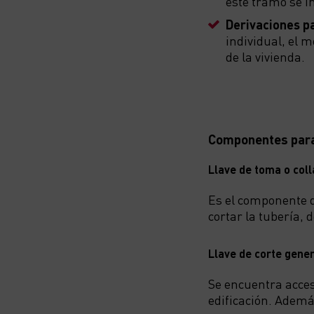
este tramo se in
Derivaciones pa
individual, el m
de la vivienda.
Componentes para
Llave de toma o col
Es el componente q
cortar la tubería,
Llave de corte gener
Se encuentra acces
edificación. Ademá