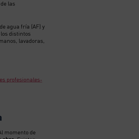
 de las
e agua fría (AF) y
los distintos
amanos, lavadoras,
es profesionales-
a
 Al momento de