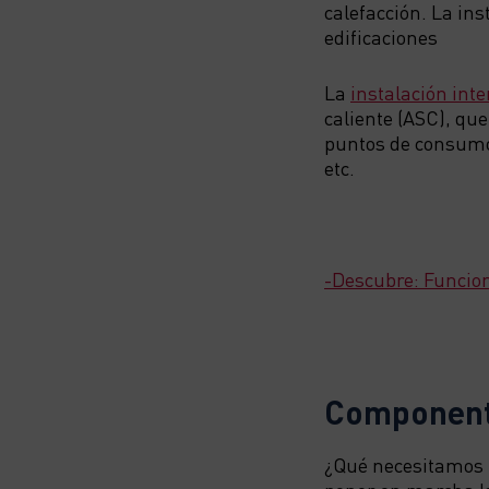
calefacción. La ins
edificaciones
La
instalación inte
caliente (ASC), qu
puntos de consumo
etc.
-Descubre: Funcion
Componente
¿Qué necesitamos 