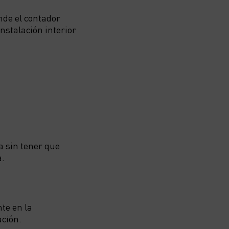
nde el contador
instalación interior
a sin tener que
a.
te en la
ación.