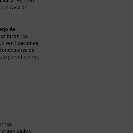
a obra
. Existen
s el caso de
iego de
scribirán los
 y verificaciones
s condiciones de
sto y mediciones
ir los
 organizado y