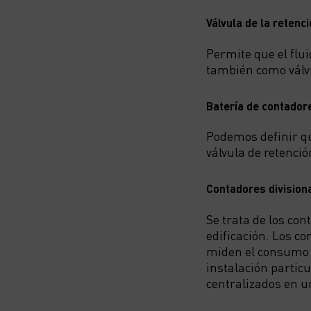
Válvula de la retenc
Permite que el flu
también como válvu
Batería de contador
Podemos definir qu
válvula de retenció
Contadores division
Se trata de los co
edificación. Los c
miden el consumo d
instalación partic
centralizados en u