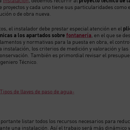
la
instalación
, debemos recurrir al
proyecto técnico de l
e proyectos y cada uno tiene sus particularidades como e
tución o de obra nueva.
os, el instalador debe prestar especial atención en el
pl
cnicas a los apartados sobre
fontanería
, en el que se de
lamentos y normativas para la puesta en obra, el control
a instalación, los criterios de medición y valoración y la
onservación. También es primordial revisar el presupue
ngeniero Técnico.
 Tipos de llaves de paso de agua-
portante listar todos los recursos necesarios para reduc
nte una instalación. Así el trabajo será más dinámico y