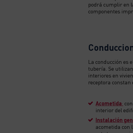
podrá cumplir en l
componentes impre
Conduccion
La conducción es el
tubería. Se utiliza
interiores en vivie
receptora constan 
Acometida
:
cone
interior del edi
Instalación ge
acometida con l