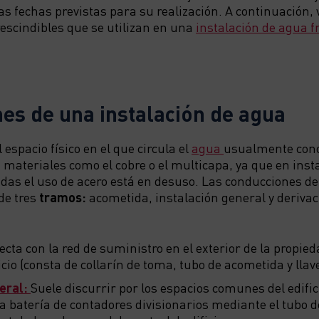
as fechas previstas para su realización. A continuación,
scindibles que se utilizan en una
instalación de agua fr
es de una instalación de agua
 espacio físico en el que circula el
agua
usualmente con
n materiales como el cobre o el multicapa, ya que en inst
ndas el uso de acero está en desuso. Las conducciones de
de tres
tramos:
acometida, instalación general y derivac
cta con la red de suministro en el exterior de la propieda
ficio (consta de collarín de toma, tubo de acometida y llav
neral:
Suele discurrir por los espacios comunes del edific
a batería de contadores divisionarios mediante el tubo 