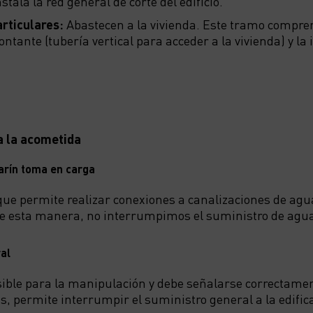
stala la red general de corte del edificio.
rticulares:
Abastecen a la vivienda. Este tramo compre
ontante (tubería vertical para acceder a la vivienda) y la 
 la acometida
larín toma en carga
ue permite realizar conexiones a canalizaciones de agu
 de esta manera, no interrumpimos el suministro de agu
al
ible para la manipulación y debe señalarse correctamen
s, permite interrumpir el suministro general a la edific