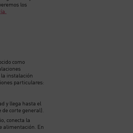
 veremos los
ía.
ocido como
alaciones
 la instalación
iones particulares:
d y llega hasta el
e de corte general).
io, conecta la
de alimentación. En