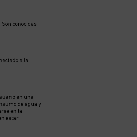
o. Son conocidas
nectado a la
usuario en una
consumo de agua y
rse en la
en estar