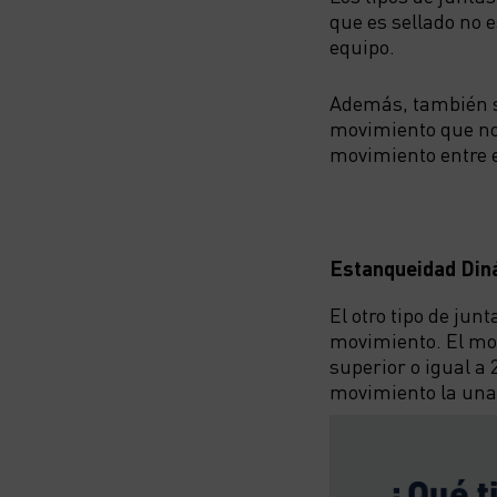
que es sellado no 
equipo.
Además, también se
movimiento que no 
movimiento entre e
Estanqueidad Din
El otro tipo de jun
movimiento. El mov
superior o igual a 
movimiento la una 