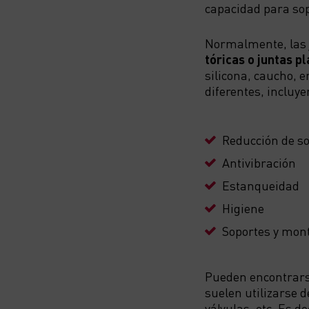
capacidad para sop
Normalmente, las
tóricas o juntas p
silicona, caucho, 
diferentes, incluye
Reducción de so
Antivibración
Estanqueidad
Higiene
Soportes y mon
Pueden encontrarse 
suelen utilizarse d
válvulas, etc. Es de