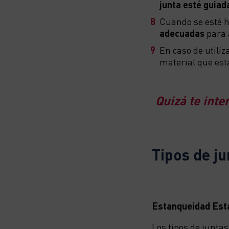
junta esté guiada
Cuando se esté h
adecuadas
para a
En caso de utiliz
material que est
Quizá te inte
Tipos de j
Estanqueidad Est
Los tipos de juntas