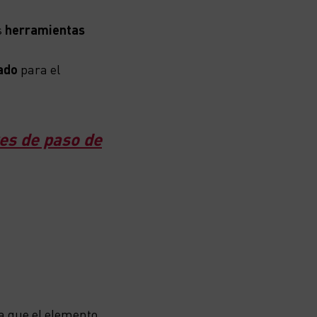
s
herramientas
ado
para el
ves de paso de
la que el elemento