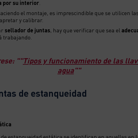
 por su interior
.
aciendo el montaje, es imprescindible que se utilicen la
pretar y calibrar.
ar
sellador de juntas
, hay que verificar que sea el
adecu
á trabajando.
rese: ""
Tipos y funcionamiento de las lla
agua
""
untas de estanqueidad
ática
 de estanqueidad estática se identifican en aquellas en 