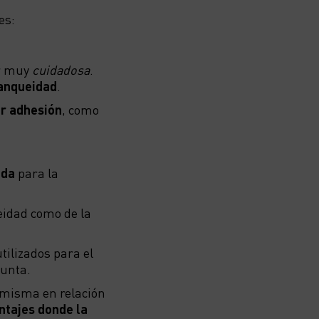
es:
r muy
cuidadosa
.
anqueidad
.
r adhesión
, como
ida
para la
eidad como de la
ilizados para el
junta.
a misma en relación
tajes donde la