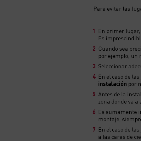
Para evitar las fug
En primer lugar, 
Es imprescindible
Cuando sea preci
por ejemplo, un 
Seleccionar ade
En el caso de las
instalación
por m
Antes de la instal
zona donde va a 
Es sumamente imp
montaje, siempr
En el caso de la
a las caras de ci