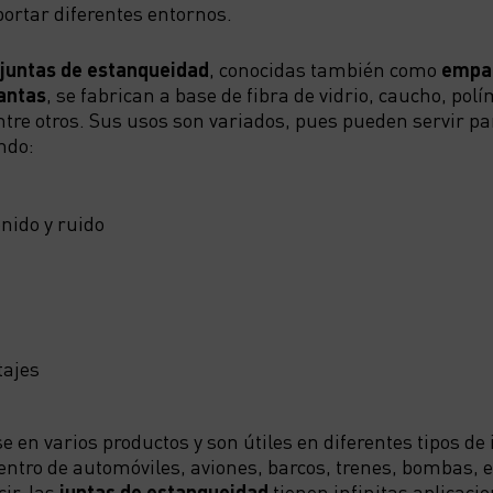
ortar diferentes entornos.
juntas de estanqueidad
, conocidas también como
empaq
lantas
, se fabrican a base de fibra de vidrio, caucho, polí
entre otros. Sus usos son variados, pues pueden servir pa
ndo:
nido y ruido
tajes
en varios productos y son útiles en diferentes tipos de 
entro de automóviles, aviones, barcos, trenes, bombas, e
cir, las
juntas de estanqueidad
tienen infinitas aplicaci