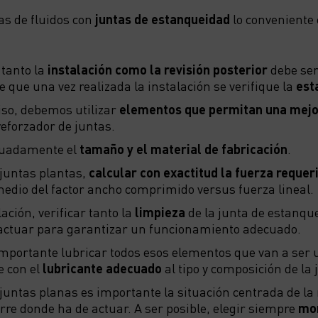
as de fluidos con
juntas de estanqueidad
lo conveniente 
tanto la
instalación como la revisión posterior
debe se
 que una vez realizada la instalación se verifique la
est
so, debemos utilizar
elementos que permitan una mejo
reforzador de juntas.
cuadamente el
tamaño y el material de fabricación
.
 juntas plantas,
calcular con exactitud la fuerza requer
edio del factor ancho comprimido versus fuerza lineal.
ación, verificar tanto la
limpieza
de la junta de estanqu
actuar para garantizar un funcionamiento adecuado.
ortante lubricar todos esos elementos que van a ser ut
e con el
lubricante adecuado
al tipo y composición de la 
s juntas planas es importante la situación centrada de l
erre donde ha de actuar. A ser posible, elegir siempre
mon