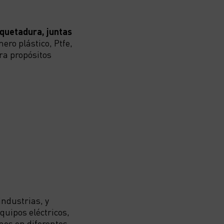
uetadura, juntas
mero plástico, Ptfe,
ra propósitos
industrias, y
quipos eléctricos,
ones en diferentes