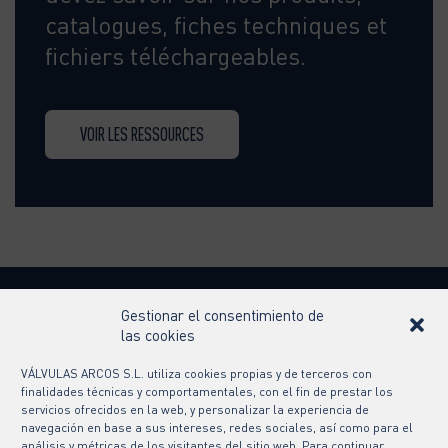
catalogues, fiches techniques et
fichiers téléchargeables.
VOIR LES RESSOURCES
Gestionar el consentimiento de
las cookies
Contact
VÁLVULAS ARCOS S.L. utiliza cookies propias y de terceros con
finalidades técnicas y comportamentales, con el fin de prestar los
Suivez-nous sur
servicios ofrecidos en la web, y personalizar la experiencia de
navegación en base a sus intereses, redes sociales, así como para el
análisis y métricas de los visitantes del sitio web. Para continuar